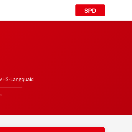
SPD
d VHS-Langquaid
"